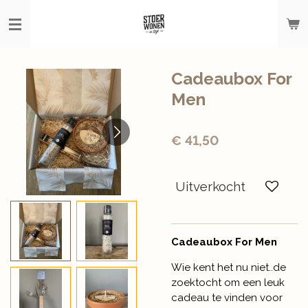
Ga
direct
naar
de
hoofdinhoud
Cadeaubox For
Men
€ 41,50
Uitverkocht
Cadeaubox For Men
Wie kent het nu niet..de
zoektocht om een leuk
cadeau te vinden voor