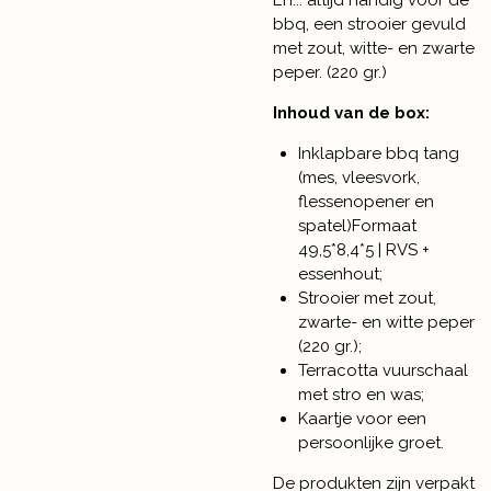
bbq, een strooier gevuld
met zout, witte- en zwarte
peper. (220 gr.)
Inhoud van de box:
Inklapbare bbq tang
(mes, vleesvork,
flessenopener en
spatel)Formaat
49,5*8,4*5 | RVS +
essenhout;
Strooier met zout,
zwarte- en witte peper
(220 gr.);
Terracotta vuurschaal
met stro en was;
Kaartje voor een
persoonlijke groet.
De produkten zijn verpakt