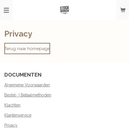
Ga
direct
naar
de
hoofdinhoud
Privacy
Terug naar homepage
DOCUMENTEN
Algemene Voorwaarden
Bestel- | Betaalmethoden
Klachten
Klantenservice
Privacy