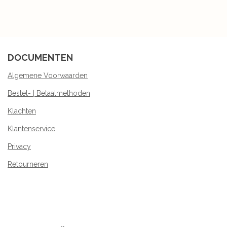
e
e
h
e
l
e
a
l
e
l
r
e
n
e
n
DOCUMENTEN
Algemene Voorwaarden
Bestel- | Betaalmethoden
Klachten
Klantenservice
Privacy
Retourneren