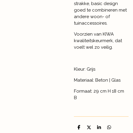
strakke, basic design
goed te combineren met
andere woon- of
tuinaccessoires.
Voorzien van KIWA
kwaliteitskeurmerk, dat
voelt wel zo veilig.
Kleur: Grijs
Materiaal: Beton | Glas
Formaat: 29 cm H 18 cm
B
D
D
S
D