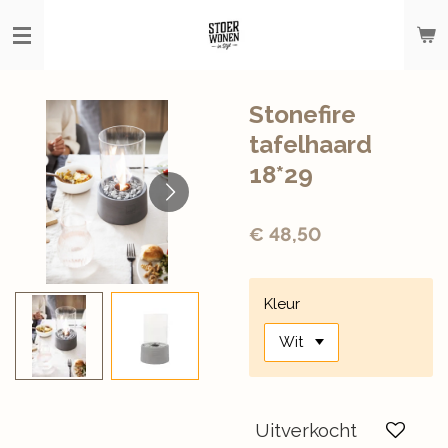
Ga
direct
naar
de
hoofdinhoud
Stonefire
tafelhaard
18*29
€ 48,50
Kleur
Uitverkocht