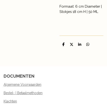
Formaat: 6 cm Diameter |
Stokjes 18 cm H | 50 ML
D
D
S
D
e
e
h
e
l
e
a
l
e
l
r
e
n
e
n
DOCUMENTEN
Algemene Voorwaarden
Bestel- | Betaalmethoden
Klachten