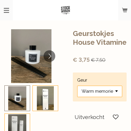
Ga
direct
naar
de
hoofdinhoud
Geurstokjes
House Vitamine
€ 3,75
€ 7,50
Geur
Uitverkocht