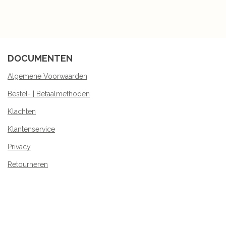
e
e
h
e
l
e
a
l
e
l
r
e
n
e
n
DOCUMENTEN
Algemene Voorwaarden
Bestel- | Betaalmethoden
Klachten
Klantenservice
Privacy
Retourneren