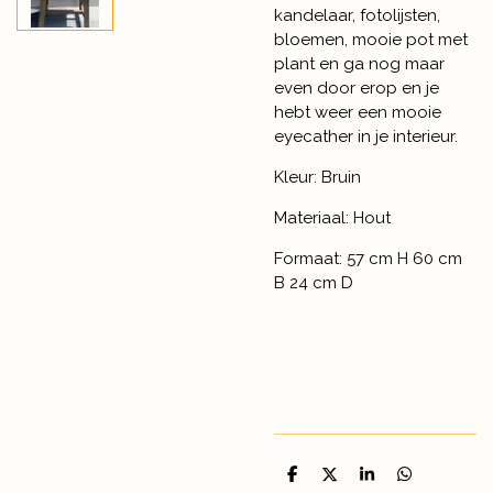
kandelaar, fotolijsten,
bloemen, mooie pot met
plant en ga nog maar
even door erop en je
hebt weer een mooie
eyecather in je interieur.
Kleur: Bruin
Materiaal: Hout
Formaat: 57 cm H 60 cm
B 24 cm D
D
D
S
D