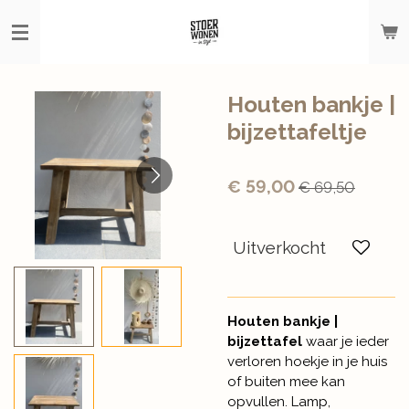
Ga
direct
naar
de
hoofdinhoud
Houten bankje |
bijzettafeltje
€ 59,00
€ 69,50
Uitverkocht
Houten bankje |
bijzettafel
waar je ieder
verloren hoekje in je huis
of buiten mee kan
opvullen. Lamp,