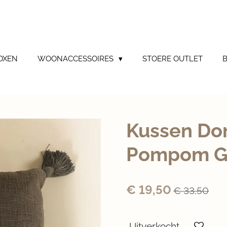
OXEN
WOONACCESSOIRES
STOERE OUTLET
Kussen Do
Pompom G
€ 19,50
€ 33,50
Uitverkocht