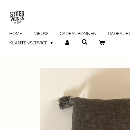
Ga
direct
naar
de
hoofdinhoud
HOME
NIEUW
CADEAUBONNEN
CADEAUB
KLANTENSERVICE