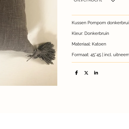
Kussen Pompom donkerbruin
Kleur: Donkerbruin
Materiaal: Katoen
Formaat: 45*45 | incl. uitne
D
D
S
e
e
h
l
e
a
e
l
r
n
e