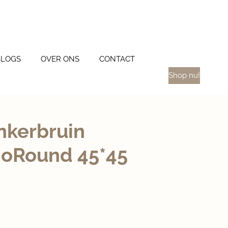
BLOGS
OVER ONS
CONTACT
Shop nu!
nkerbruin
oRound 45*45