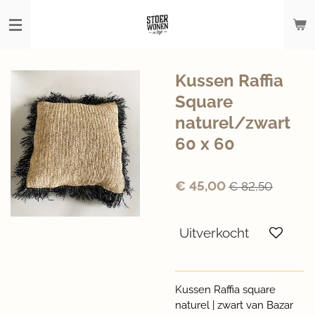
Ga
direct
naar
de
hoofdinhoud
Kussen Raffia
Square
naturel/zwart
60 x 60
€ 45,00
€ 82,50
Uitverkocht
Kussen Raffia square
naturel | zwart van Bazar