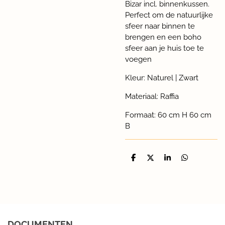
Bizar incl. binnenkussen.
P
erfect om de natuurlijke
sfeer naar binnen te
brengen en een boho
sfeer aan je huis toe te
voegen
Kleur: Naturel | Zwart
Materiaal: Raffia
Formaat: 60 cm H 60 cm
B
D
D
S
D
e
e
h
e
l
e
a
l
e
l
r
e
n
e
n
DOCUMENTEN